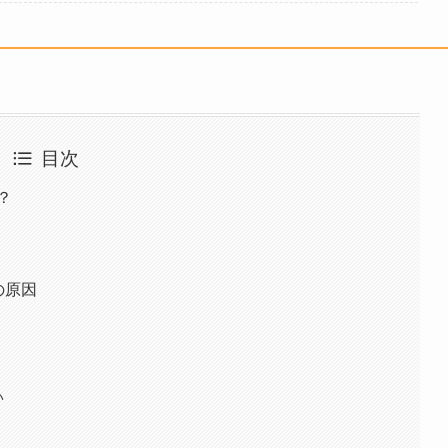
目次
？
の原因
い