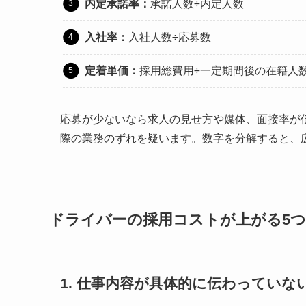
内定承諾率：
承諾人数÷内定人数
入社率：
入社人数÷応募数
定着単価：
採用総費用÷一定期間後の在籍人
応募が少ないなら求人の見せ方や媒体、面接率が
際の業務のずれを疑います。数字を分解すると、
ドライバーの採用コストが上がる5
1. 仕事内容が具体的に伝わっていな